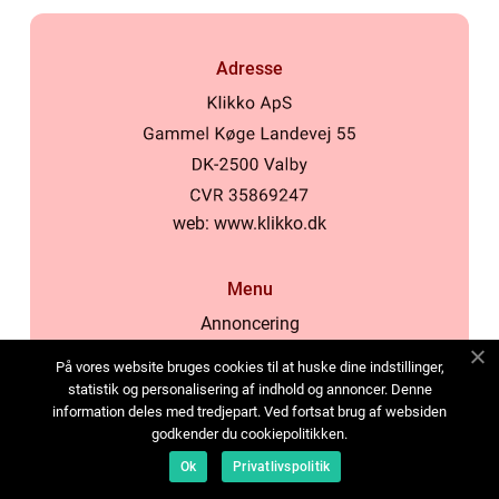
Adresse
web:
www.klikko.dk
Menu
Annoncering
Om os
På vores website bruges cookies til at huske dine indstillinger,
Cookies
statistik og personalisering af indhold og annoncer. Denne
information deles med tredjepart. Ved fortsat brug af websiden
Kontakt os
godkender du cookiepolitikken.
Sitemap
Ok
Privatlivspolitik