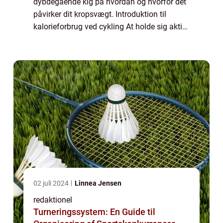
dybdegående kig på hvordan og hvorfor det
påvirker dit kropsvægt. Introduktion til
kalorieforbrug ved cykling At holde sig aktiv
er en vigtig del af en sund livsstil, og mange
mennesker søger forskellige måder at...
02 juli 2024
Linnea Jensen
redaktionel
Turneringssystem: En Guide til