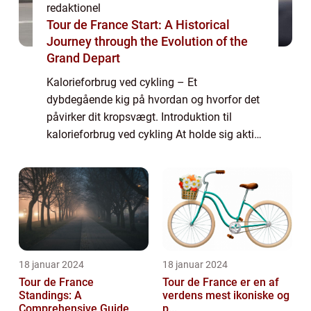
redaktionel
Tour de France Start: A Historical
Journey through the Evolution of the
Grand Depart
Kalorieforbrug ved cykling – Et
dybdegående kig på hvordan og hvorfor det
påvirker dit kropsvægt. Introduktion til
kalorieforbrug ved cykling At holde sig aktiv
er en vigtig del af en sund livsstil, og mange
mennesker søger forskellige måder at...
18 januar 2024
18 januar 2024
Tour de France
Tour de France er en af
Standings: A
verdens mest ikoniske og
Comprehensive Guide
p...