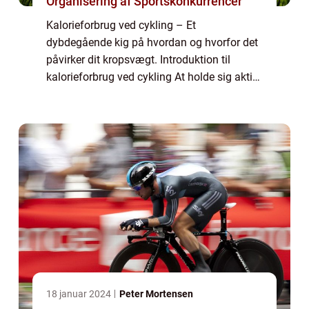
Organisering af Sportskonkurrencer
Kalorieforbrug ved cykling – Et
dybdegående kig på hvordan og hvorfor det
påvirker dit kropsvægt. Introduktion til
kalorieforbrug ved cykling At holde sig aktiv
er en vigtig del af en sund livsstil, og mange
mennesker søger forskellige måder at...
18 januar 2024
Peter Mortensen