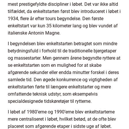
mest prestigefyldte discipliner i løbet. Det var ikke altid
tilfældet, da enkeltstarten først blev introduceret i løbet i
1934, flere år efter tours begyndelse. Den første
enkeltstart var kun 35 kilometer lang og blev vundet af
italienske Antonin Magne.
I begyndelsen blev enkeltstarten betragtet som mindre
betydningsfuld i forhold til de traditionelle bjergetaper
og massestarter. Men gennem årene begyndte ryttere at
se enkeltstarten som en mulighed for at skabe
afgørende sekunder eller endda minutter forskel i deres
samlede tid. Den øgede konkurrence og vigtigheden af
enkeltstarten førte til længere enkeltstarter og mere
omfattende teknisk udstyr, som eksempelvis
specialdesignede tidskøretøjer til rytterne.
I løbet af 1980’erne og 1990’erne blev enkeltstarterne
mere centraliseret i løbet, hvilket betød, at de ofte blev
placeret som afgørende etaper i sidste uge af løbet.