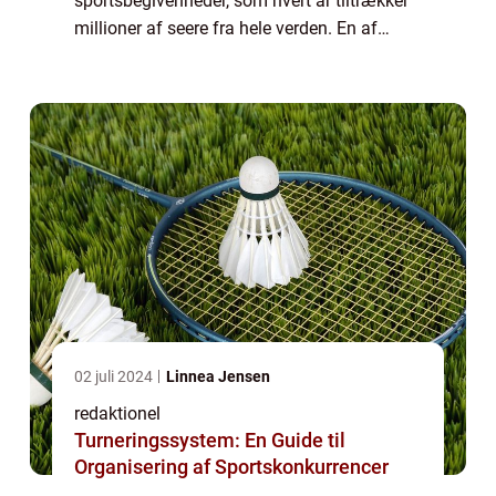
sportsbegivenheder, som hvert år tiltrækker
millioner af seere fra hele verden. En af
løbets mest spændende discipliner er
enkeltstarten, hvor rytterne udfordrer sig selv
mod ...
02 juli 2024
Linnea Jensen
redaktionel
Turneringssystem: En Guide til
Organisering af Sportskonkurrencer