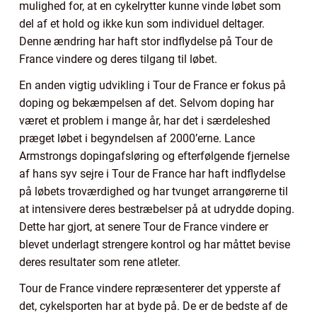
mulighed for, at en cykelrytter kunne vinde løbet som
del af et hold og ikke kun som individuel deltager.
Denne ændring har haft stor indflydelse på Tour de
France vindere og deres tilgang til løbet.
En anden vigtig udvikling i Tour de France er fokus på
doping og bekæmpelsen af det. Selvom doping har
været et problem i mange år, har det i særdeleshed
præget løbet i begyndelsen af 2000’erne. Lance
Armstrongs dopingafsløring og efterfølgende fjernelse
af hans syv sejre i Tour de France har haft indflydelse
på løbets troværdighed og har tvunget arrangørerne til
at intensivere deres bestræbelser på at udrydde doping.
Dette har gjort, at senere Tour de France vindere er
blevet underlagt strengere kontrol og har måttet bevise
deres resultater som rene atleter.
Tour de France vindere repræsenterer det ypperste af
det, cykelsporten har at byde på. De er de bedste af de