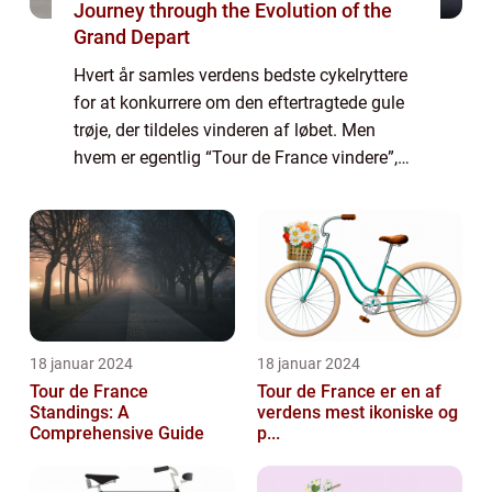
Journey through the Evolution of the
Grand Depart
Hvert år samles verdens bedste cykelryttere
for at konkurrere om den eftertragtede gule
trøje, der tildeles vinderen af løbet. Men
hvem er egentlig “Tour de France vindere”,
og hvad er vigtigt at vide om dem? I denne
artikel tager vi et n...
18 januar 2024
18 januar 2024
Tour de France
Tour de France er en af
Standings: A
verdens mest ikoniske og
Comprehensive Guide
p...