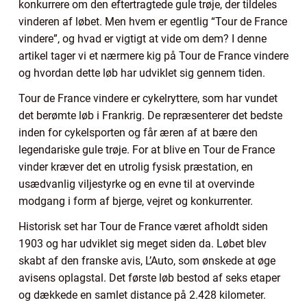
konkurrere om den eftertragtede gule trøje, der tildeles
vinderen af løbet. Men hvem er egentlig “Tour de France
vindere”, og hvad er vigtigt at vide om dem? I denne
artikel tager vi et nærmere kig på Tour de France vindere
og hvordan dette løb har udviklet sig gennem tiden.
Tour de France vindere er cykelryttere, som har vundet
det berømte løb i Frankrig. De repræsenterer det bedste
inden for cykelsporten og får æren af at bære den
legendariske gule trøje. For at blive en Tour de France
vinder kræver det en utrolig fysisk præstation, en
usædvanlig viljestyrke og en evne til at overvinde
modgang i form af bjerge, vejret og konkurrenter.
Historisk set har Tour de France været afholdt siden
1903 og har udviklet sig meget siden da. Løbet blev
skabt af den franske avis, L’Auto, som ønskede at øge
avisens oplagstal. Det første løb bestod af seks etaper
og dækkede en samlet distance på 2.428 kilometer.