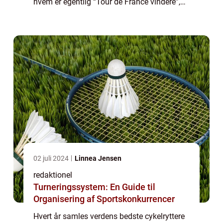
hvem er egentlig “Tour de France vindere”,
og hvad er vigtigt at vide om dem? I denne
artikel tager vi et n...
02 juli 2024
Linnea Jensen
redaktionel
Turneringssystem: En Guide til
Organisering af Sportskonkurrencer
Hvert år samles verdens bedste cykelryttere