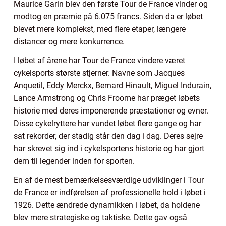
Maurice Garin blev den første Tour de France vinder og
modtog en præmie på 6.075 francs. Siden da er løbet
blevet mere komplekst, med flere etaper, længere
distancer og mere konkurrence.
I løbet af årene har Tour de France vindere været
cykelsports største stjerner. Navne som Jacques
Anquetil, Eddy Merckx, Bernard Hinault, Miguel Indurain,
Lance Armstrong og Chris Froome har præget løbets
historie med deres imponerende præstationer og evner.
Disse cykelryttere har vundet løbet flere gange og har
sat rekorder, der stadig står den dag i dag. Deres sejre
har skrevet sig ind i cykelsportens historie og har gjort
dem til legender inden for sporten.
En af de mest bemærkelsesværdige udviklinger i Tour
de France er indførelsen af professionelle hold i løbet i
1926. Dette ændrede dynamikken i løbet, da holdene
blev mere strategiske og taktiske. Dette gav også