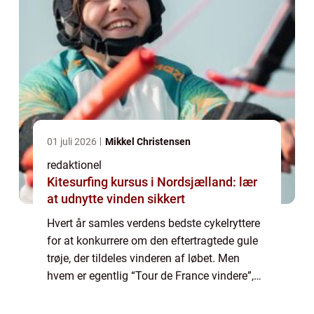
01 juli 2026
Mikkel Christensen
redaktionel
Kitesurfing kursus i Nordsjælland: lær
at udnytte vinden sikkert
Hvert år samles verdens bedste cykelryttere
for at konkurrere om den eftertragtede gule
trøje, der tildeles vinderen af løbet. Men
hvem er egentlig “Tour de France vindere”,
og hvad er vigtigt at vide om dem? I denne
artikel tager vi et n...