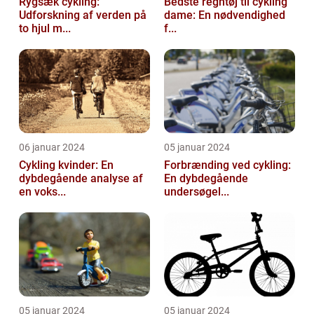
Rygsæk cykling:
Bedste regntøj til cykling
Udforskning af verden på
dame: En nødvendighed
to hjul m...
f...
06 januar 2024
05 januar 2024
Cykling kvinder: En
Forbrænding ved cykling:
dybdegående analyse af
En dybdegående
en voks...
undersøgel...
05 januar 2024
05 januar 2024