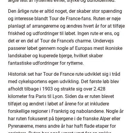
ægte test af rytternes evner, styrke og udholdenhed.
Den årlige rute er altid noget, der skaber stor spænding
og interesse blandt Tour de France-fans. Ruten er nøje
planlagt af arrangørerne og ændres hvert år for at tilføje
friskhed og udfordringer til løbet. Ingen rute er ens, og
det er en del af Tour de France’s charme. Undervejs
passerer løbet gennem nogle af Europas mest ikoniske
landskaber og kuperede bjerge, hvilket skaber
fantastiske udfordringer for rytterne.
Historisk set har Tour de France rute udviklet sig i tråd
med cykelsportens egen udvikling. Det første løb blev
afholdt tilbage i 1903 og strakte sig over 2.428
kilometer fra Paris til Lyon. Siden da er ruten blevet
tilføjet og ændret i løbet af årene for at inkludere
forskellige regioner i Frankrig og nabolandene. Nogle år
har ruten fokuseret på bjergene i de franske Alper eller
Pyrenæerne, mens andre år har haft flade etaper for