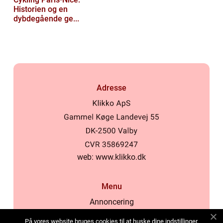
Historien og en
dybdegående ge...
Adresse
web:
www.klikko.dk
Menu
Annoncering
Om os
På vores website bruges cookies til at huske dine indstillinger,