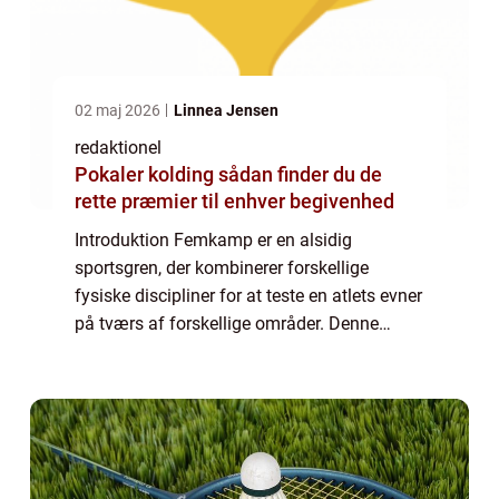
02 maj 2026
Linnea Jensen
redaktionel
Pokaler kolding sådan finder du de
rette præmier til enhver begivenhed
Introduktion Femkamp er en alsidig
sportsgren, der kombinerer forskellige
fysiske discipliner for at teste en atlets evner
på tværs af forskellige områder. Denne
artikel vil gå i dybden med femkamp, og give
dig en omfattende præsentation af sporten
s...