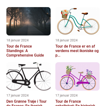
artikel vil gå i dybden med femkamp, og give
dig en omfattende præsentation af sporten
s...
18 januar 2024
18 januar 2024
Tour de France
Tour de France er en af
Standings: A
verdens mest ikoniske og
Comprehensive Guide
p...
17 januar 2024
17 januar 2024
Den Grønne Trøje i Tour
Tour de France
de France: En ikonisk
enkeltstart: En historisk