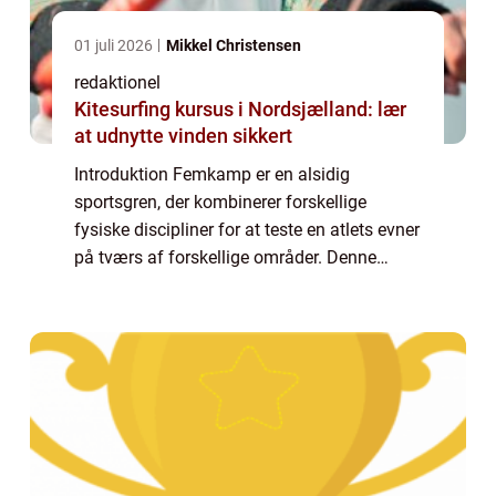
01 juli 2026
Mikkel Christensen
redaktionel
Kitesurfing kursus i Nordsjælland: lær
at udnytte vinden sikkert
Introduktion Femkamp er en alsidig
sportsgren, der kombinerer forskellige
fysiske discipliner for at teste en atlets evner
på tværs af forskellige områder. Denne
artikel vil gå i dybden med femkamp, og give
dig en omfattende præsentation af sporten
s...