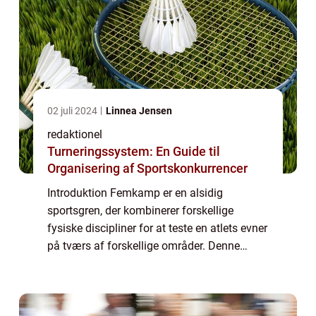
02 juli 2024
Linnea Jensen
redaktionel
Turneringssystem: En Guide til
Organisering af Sportskonkurrencer
Introduktion Femkamp er en alsidig
sportsgren, der kombinerer forskellige
fysiske discipliner for at teste en atlets evner
på tværs af forskellige områder. Denne
artikel vil gå i dybden med femkamp, og give
dig en omfattende præsentation af sporten
s...