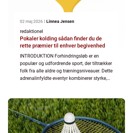
02 maj 2026
Linnea Jensen
redaktionel
Pokaler kolding sådan finder du de
rette præmier til enhver begivenhed
INTRODUKTION Forhindringsløb er en
populær og udfordrende sport, der tiltrækker
folk fra alle aldre og træningsniveauer. Dette
adrenalinfyldte eventyr kombinerer styrke,
udholdenhed og dygtighed i en naturlig og
rå omgivelse. Uanset om du er en erfar...