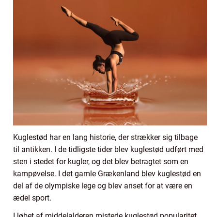
Kuglestød har en lang historie, der strækker sig tilbage
til antikken. I de tidligste tider blev kuglestød udført med
sten i stedet for kugler, og det blev betragtet som en
kampøvelse. I det gamle Grækenland blev kuglestød en
del af de olympiske lege og blev anset for at være en
ædel sport.
I løbet af middelalderen mistede kuglestød popularitet,