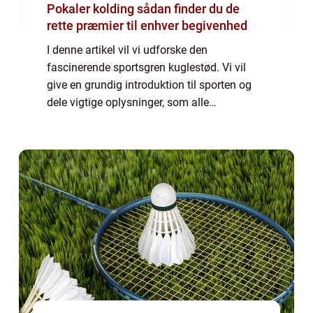
Pokaler kolding sådan finder du de
rette præmier til enhver begivenhed
I denne artikel vil vi udforske den
fascinerende sportsgren kuglestød. Vi vil
give en grundig introduktion til sporten og
dele vigtige oplysninger, som alle
interesserede bør vide. Derudover vil vi tage
et historisk perspektiv og se på, hvordan
kugle...