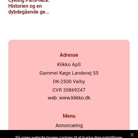
Cykling Paris-Nice:
Historien og en
dybdegående ge...
Adresse
web:
www.klikko.dk
Menu
Annoncering
Om os
På vores website bruges cookies til at huske dine indstillinger,