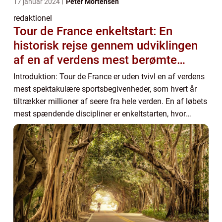
17 januar 2024
Peter Mortensen
redaktionel
Tour de France enkeltstart: En
historisk rejse gennem udviklingen
af en af verdens mest berømte
cykelløbsdiscipliner
Introduktion: Tour de France er uden tvivl en af verdens
mest spektakulære sportsbegivenheder, som hvert år
tiltrækker millioner af seere fra hele verden. En af løbets
mest spændende discipliner er enkeltstarten, hvor
rytterne udfordrer sig selv mod ...