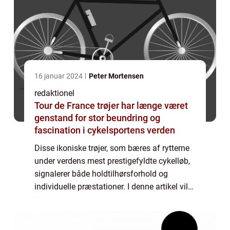
16 januar 2024
Peter Mortensen
redaktionel
Tour de France trøjer har længe været
genstand for stor beundring og
fascination i cykelsportens verden
Disse ikoniske trøjer, som bæres af rytterne
under verdens mest prestigefyldte cykelløb,
signalerer både holdtilhørsforhold og
individuelle præstationer. I denne artikel vil
vi udforske historien og betydningen af Tour
de France trøjer og dykke ned i...