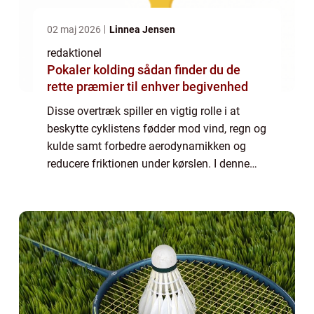
02 maj 2026
Linnea Jensen
redaktionel
Pokaler kolding sådan finder du de
rette præmier til enhver begivenhed
Disse overtræk spiller en vigtig rolle i at
beskytte cyklistens fødder mod vind, regn og
kulde samt forbedre aerodynamikken og
reducere friktionen under kørslen. I denne
artikel vil vi udforske alt, hvad du behøver at
vide om skoovertræk til cykling,...