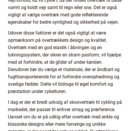
vejrforhold, du vil cykle i, da der findes overtræk til både
varmt og koldt vejr samt til regn eller sne. Det er også
vigtigt at vælge overtræk med gode reflekterende
egenskaber for bedre synlighed og sikkerhed på vejen.
Udover disse faktorer er det også vigtigt at være
opmærksom på overtrækkets design og kvalitet.
Overtræk med en god elastik i åbningen og en
lukningssystem, der sikrer en stram pasform, vil hjælpe
med at forhindre, at de glider af under kørslen.
Derudover bør du vælge et materiale, der er åndbart og
fugttransporterende for at forhindre overophedning og
svedige fødder. Dette vil bidrage til øget komfort og
præstation under cykelturen.
I dag er der et bredt udvalg af skoovertræk til cykling på
markedet, der passer til enhver smag og præference.
Uanset om du er på udkig efter overtræk med enkle og
klassiske designs eller mere farverige og unikke