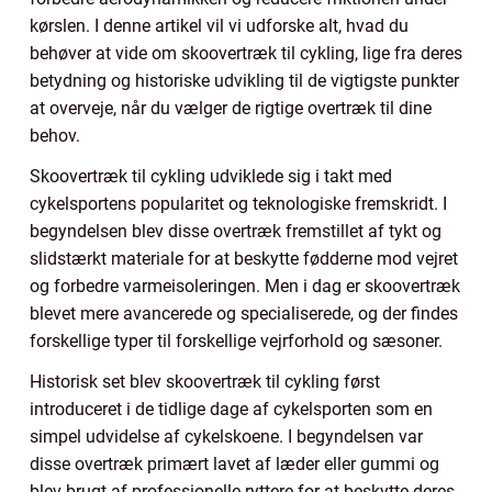
kørslen. I denne artikel vil vi udforske alt, hvad du
behøver at vide om skoovertræk til cykling, lige fra deres
betydning og historiske udvikling til de vigtigste punkter
at overveje, når du vælger de rigtige overtræk til dine
behov.
Skoovertræk til cykling udviklede sig i takt med
cykelsportens popularitet og teknologiske fremskridt. I
begyndelsen blev disse overtræk fremstillet af tykt og
slidstærkt materiale for at beskytte fødderne mod vejret
og forbedre varmeisoleringen. Men i dag er skoovertræk
blevet mere avancerede og specialiserede, og der findes
forskellige typer til forskellige vejrforhold og sæsoner.
Historisk set blev skoovertræk til cykling først
introduceret i de tidlige dage af cykelsporten som en
simpel udvidelse af cykelskoene. I begyndelsen var
disse overtræk primært lavet af læder eller gummi og
blev brugt af professionelle ryttere for at beskytte deres