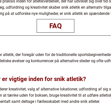
e praksis inden for atletikverdenen, der har udviklet sig over tid 
eg, udfordring og kreativitet skaber snik atletik en alternativ tilg
errig på at udforske nye muligheder, er snik atletik en spændende
FAQ
or atletik, der foregår uden for de traditionelle sportsbegivenhede
letiske øvelser og konkurrencer på alternative steder og ofte udf
er vigtige inden for snik atletik?
erer kreativitet, valg af alternative lokationer, udfordring af sig 
 at tænke uden for boksen, bruge kreativitet til at udføre atletis
entalt samt deltage i fællesskabet med andre snik atleter.