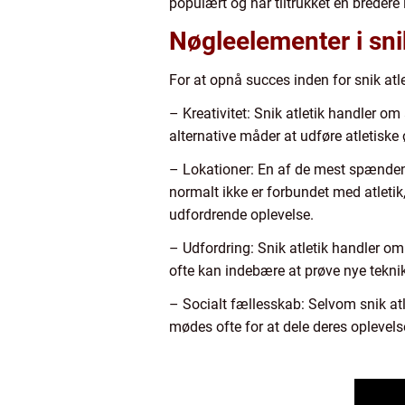
populært og har tiltrukket en bredere 
Nøgleelementer i snik
For at opnå succes inden for snik at
– Kreativitet: Snik atletik handler o
alternative måder at udføre atletiske 
– Lokationer: En af de mest spændende
normalt ikke er forbundet med atletik
udfordrende oplevelse.
– Udfordring: Snik atletik handler om
ofte kan indebære at prøve nye teknik
– Socialt fællesskab: Selvom snik atl
mødes ofte for at dele deres opleve