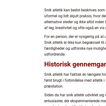
Snik atletik kan bedst beskrives som e
uformel og lidt skjult praksis, hvor d
alternative steder og ikke altid inden 
af leg, kreativitet og ofte også en vi
For en person, der er nysgerrig på at u
Snik atletik er ikke kun begrænset til
færdigheder og udforske nye mulighede
udfordrende.
Historisk gennemgang
Snik atletik har faktisk en længere hi
først brugt i forbindelse med atletik 
præstation.
Siden da har snik atletik udviklet sig 
entusiaster, der eksperimenterede med