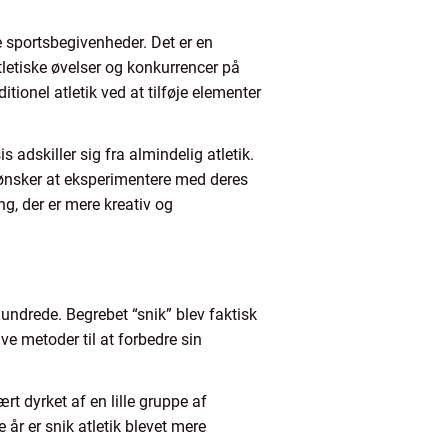
le sportsbegivenheder. Det er en
atletiske øvelser og konkurrencer på
itionel atletik ved at tilføje elementer
s adskiller sig fra almindelig atletik.
er ønsker at eksperimentere med deres
g, der er mere kreativ og
hundrede. Begrebet “snik” blev faktisk
ve metoder til at forbedre sin
ært dyrket af en lille gruppe af
år er snik atletik blevet mere