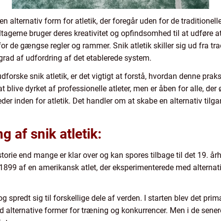
n alternativ form for atletik, der foregår uden for de traditionel
eltagerne bruger deres kreativitet og opfindsomhed til at udføre 
for de gængse regler og rammer. Snik atletik skiller sig ud fra trad
s grad af udfordring af det etablerede system.
dforske snik atletik, er det vigtigt at forstå, hvordan denne praksi
 at blive dyrket af professionelle atleter, men er åben for alle, d
r inden for atletik. Det handler om at skabe en alternativ tilgan
 af snik atletik:
storie end mange er klar over og kan spores tilbage til det 19. år
i 1899 af en amerikansk atlet, der eksperimenterede med alternati
og spredt sig til forskellige dele af verden. I starten blev det prim
 alternative former for træning og konkurrencer. Men i de senere 