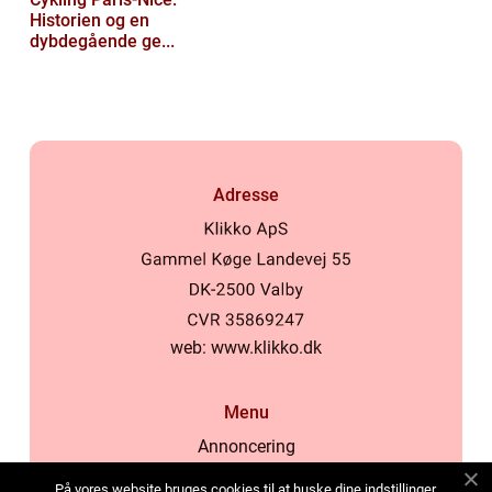
Historien og en
dybdegående ge...
Adresse
web:
www.klikko.dk
Menu
Annoncering
Om os
På vores website bruges cookies til at huske dine indstillinger,