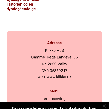
Historien og en
dybdegående ge...
Adresse
web:
www.klikko.dk
Menu
Annoncering
Om os
På vores website bruges cookies til at huske dine indstillinger,