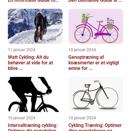
En Informativ Guide fo...
Den Ultimative Guide til ...
11 januar 2024
10 januar 2024
Watt Cykling: Alt du
Genoptræning af
behøver at vide for at
knæsmerter er et vigtigt
blive ...
emne for ...
10 januar 2024
10 januar 2024
Intervaltræning cykling:
Cykling Træning: Optimer
Optimer din præstation
dine præstationer og