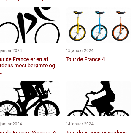
 januar 2024
15 januar 2024
ur de France er en af
Tour de France 4
rdens mest berømte og
..
 januar 2024
14 januar 2024
ur de France Winners: A
Tour de France er verdens