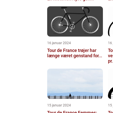
16 januar 2024
16
Tour de France trøjer har
To
længe været genstand for...
ve
pr.
15 januar 2024
15
Tour de France Femmes:
To