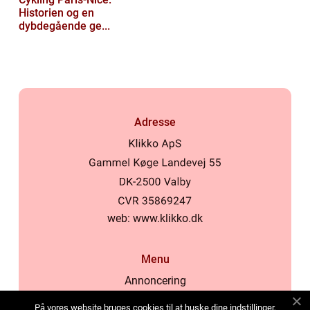
Historien og en
dybdegående ge...
Adresse
web:
www.klikko.dk
Menu
Annoncering
Om os
På vores website bruges cookies til at huske dine indstillinger,