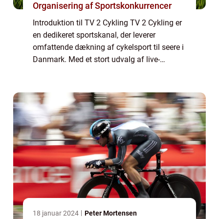
Organisering af Sportskonkurrencer
Introduktion til TV 2 Cykling TV 2 Cykling er
en dedikeret sportskanal, der leverer
omfattende dækning af cykelsport til seere i
Danmark. Med et stort udvalg af live-
udsendelser, højdepunkter, eksklusivt
indhold og dybdegående analyser er TV 2
Cyklin...
18 januar 2024
Peter Mortensen