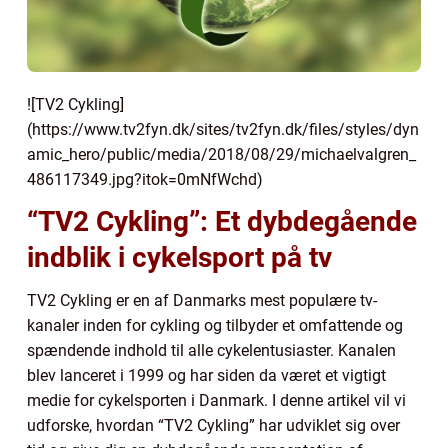
![TV2 Cykling]
(https://www.tv2fyn.dk/sites/tv2fyn.dk/files/styles/dyn
amic_hero/public/media/2018/08/29/michaelvalgren_
486117349.jpg?itok=0mNfWchd)
“TV2 Cykling”: Et dybdegående
indblik i cykelsport på tv
TV2 Cykling er en af Danmarks mest populære tv-
kanaler inden for cykling og tilbyder et omfattende og
spændende indhold til alle cykelentusiaster. Kanalen
blev lanceret i 1999 og har siden da været et vigtigt
medie for cykelsporten i Danmark. I denne artikel vil vi
udforske, hvordan “TV2 Cykling” har udviklet sig over