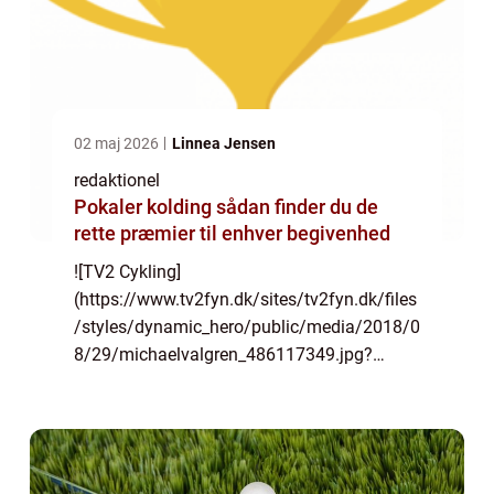
02 maj 2026
Linnea Jensen
redaktionel
Pokaler kolding sådan finder du de
rette præmier til enhver begivenhed
![TV2 Cykling]
(https://www.tv2fyn.dk/sites/tv2fyn.dk/files
/styles/dynamic_hero/public/media/2018/0
8/29/michaelvalgren_486117349.jpg?
itok=0mNfWchd) “TV2 Cykling”: Et
dybdegående indblik i cykelsport på tv TV2
Cykling er en af Danmarks mest...