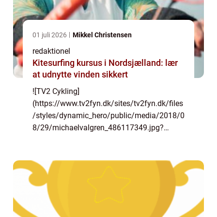
01 juli 2026
Mikkel Christensen
redaktionel
Kitesurfing kursus i Nordsjælland: lær
at udnytte vinden sikkert
![TV2 Cykling]
(https://www.tv2fyn.dk/sites/tv2fyn.dk/files
/styles/dynamic_hero/public/media/2018/0
8/29/michaelvalgren_486117349.jpg?
itok=0mNfWchd) “TV2 Cykling”: Et
dybdegående indblik i cykelsport på tv TV2
Cykling er en af Danmarks mest...