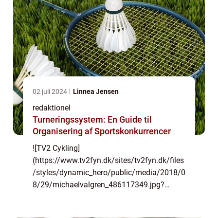
02 juli 2024
Linnea Jensen
redaktionel
Turneringssystem: En Guide til
Organisering af Sportskonkurrencer
![TV2 Cykling]
(https://www.tv2fyn.dk/sites/tv2fyn.dk/files
/styles/dynamic_hero/public/media/2018/0
8/29/michaelvalgren_486117349.jpg?
itok=0mNfWchd) “TV2 Cykling”: Et
dybdegående indblik i cykelsport på tv TV2