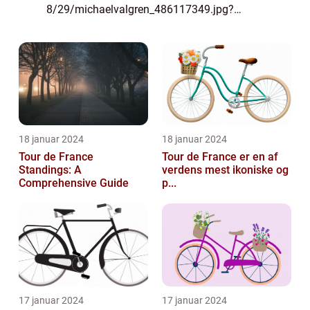
8/29/michaelvalgren_486117349.jpg?
itok=0mNfWchd) “TV2 Cykling”: Et
dybdegående indblik i cykelsport på tv TV2
Cykling er en af Danmarks mest...
18 januar 2024
18 januar 2024
Tour de France
Tour de France er en af
Standings: A
verdens mest ikoniske og
Comprehensive Guide
p...
17 januar 2024
17 januar 2024