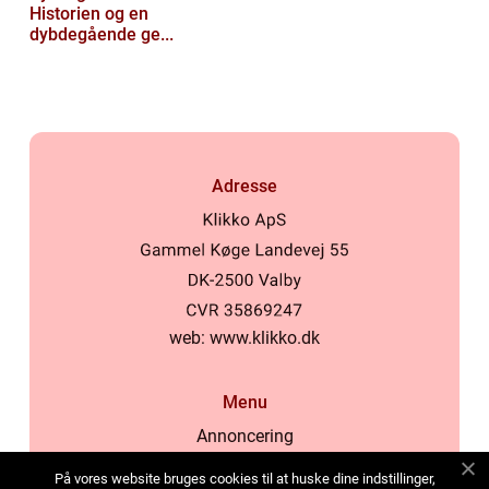
Historien og en
dybdegående ge...
Adresse
web:
www.klikko.dk
Menu
Annoncering
Om os
På vores website bruges cookies til at huske dine indstillinger,